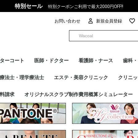
特別セール
特別クーポンご利用で最大2000円OFF!!
お問い合わせ
新規会員登録
ターコート
医師・ドクター
看護師・ナース
歯科・
ズ
ィース
カー別
トップス
パンツ
インナー
チュニック
ケーシー
ワンピース
マタニティ
トップス
パンツ
インナー
ケーシー
トップス
パンツ
インナー
FOLK
PANTONE
Dickies
en joie(アンジョア)
HANECTONE(ハネクト
F Lab.
Wacoal
Mizuno
UNITE
MICHEL KLEIN
WHISEL
サーヴォ
RISERVA（リゼルヴ
ESTNATION
スクラブ・パンツ
ドクターコート
チュニック・ケーシー
ワンピース
インナー
カーディガン
その他アイテム
メーカー別
FOLK
Dickies
Wacoal
UNITE
Mizuno
スクラブ・パンツ
チュニック・ケーシー
ワンピース
カーディガン
インナー
その他アイテム
メーカー別
トップス
パンツ
インナー
FOLK
PANTONE
Wacoal
Dickies
Mizuno
MICHEL KLEIN
UNITE
en joie（アン ジ
HANECTONE(ハ
RISERVA（リゼル
WHISEL
サーヴォ
ESTNATION
スクラ
カーデ
ワンピ
インナ
ドクタ
その他
メーカ
療法士・理学療法士
エステ・美容クリニック
クリニッ
ーン)
ァ）
ア）
ーン）
ァ）
リゼルヴ
E（ハネク
ン ジョ
リゼルヴ
ラブ・パンツ
シー
ナー
ディガン
他アイテム
カー別
トップス
パンツ
FOLK
PANTONE
Dickies
Wacoal
Mizuno
UNITE
MICHEL KLEIN
en joie（アン ジョ
RISERVA（リゼルヴ
HANECTONE（ハネク
サーヴォ
WHISEL
トップス
パンツ
FOLK
PANTONE
Dickies
Wacoal
Mizuno
MICHEL KLEIN
UNITE
en joie（アン ジョ
HANECTONE（ハネク
サーヴォ
RISERVA（リゼルヴ
WHISEL
スクラブ・パンツ
チュニック
ドクターコート
ワンピース
カーディガン
インナー
その他アイテム
メーカー別
トップス
パンツ
FOLK
Dickies
Wacoal
Mizuno
UNITE
FOLK
Dickies
ESTNAT
Wacoal
Mizuno
UNITE
MICHEL
en jo
MARY Q
HANEC
サーヴォ
トップス
ベスト
スカート
パンツ
ワンピー
ジャケッ
カーディ
その他ア
メーカー
料請求
オリジナルスクラブ制作費用概算シミュレーター
ア）
ァ）
トーン）
ア）
トーン）
ァ）
ア）
トーン）