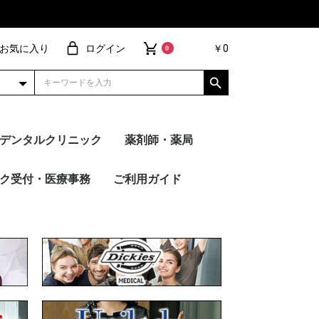
お気に入り
ログイン
￥0
0
デンタルクリニック
薬剤師・薬局
ョ
ネクト
ヴ
ブ・パンツ
ィガン
ース
ー
ーコート
アイテム
ー別
トップス
パンツ
FOLK
PANTONE
Wacoal
Dickies
Mizuno
UNITE
MICHEL KLEIN
en joie（アン ジョ
HANECTONE（ハネク
サーヴォ
RISERVA（リゼルヴ
WHISEL
ESTNATION
トップス
パンツ
FOLK
PANTONE
Dickies
Wacoal
MICHEL KLEIN
Mizuno
UNITE
en joie（アン ジョ
HANECTONE（ハネク
サーヴォ
RISERVA（リゼルヴ
WHISEL
ESTNATION
スクラブ・パンツ
カーディガン
インナー
ドクターコート
メーカー別
その他アイテム
トップス
パンツ
FOLK
PANTON
Dickies
Wacoal
MICHEL 
Mizuno
UNITE
en joi
HANEC
サーヴォ
RISERV
WHISEL
ク受付・医療事務
ご利用ガイド
ア）
トーン）
ァ）
ア）
トーン）
ァ）
ア）
トーン）
ァ）
ION
 KLEIN
ie（アン ジョ
UANT
TONE（ハネク
・キュロット
ス
ト
ガン
イテム
別
ブラウス
カットソー
ストレートパンツ
テーパードパンツ
ワイドパンツ
襟あり
襟なし
Unilady
en joie（アン ジョ
HANECTONE（ハネク
FOLK
MARY QUANT
nuovo
Mizuno
MICHEL KLEIN
サーヴォ
ESTNATION
ご注文の流れ
刺繍加工について
プリント加工について
裾上げ加工について
ギフトラッピング
サンプル貸し出し
よくあるご質問
お買い物特典
ネーム・文
デザイン刺
ワッペン刺
ピンクリボ
シルクプリ
転写シート
昇華転写プ
ア）
トーン）