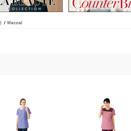
別
Wacoal