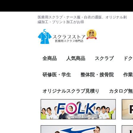
医療用スクラブ・ナース服・白衣の通販、オリジナル刺
繍加工・プリント加工がお得
全商品
人気商品
スクラブ
ドク
レディース
メンズ
男女兼用
メーカー別
メン
レデ
メー
研修医・学生
整体院・接骨院
作業
スクラブ・パンツ
ドクターコート
インナー
その他アイテム
メーカー別
スクラブ・パンツ
ケーシー
インナー
カーディガン
その他アイテム
メーカー別
トップス
パンツ
FOLK
PANTONE
RISERVA（
Dickies
Wacoal
Mizuno
UNITE
HANECTON
en joie（ア
サーヴォ
WHISEL
RISERVA（
スク
ケー
イン
カー
その
メー
オリジナルスクラブ見積り
カタログ無
ァ）
トーン）
ア）
ァ）