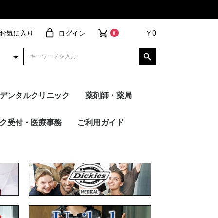
お気に入り
ログイン
￥0
0
デンタルクリニック
薬剤師・薬局
ョ
ネクト
ヴ
ブ・パンツ
ィガン
ース
ー
ーコート
アイテム
ー別
トップス
パンツ
FOLK
PANTONE
Wacoal
Dickies
Mizuno
UNITE
MICHEL KLEIN
en joie（アン ジョ
HANECTONE（ハネク
サーヴォ
RISERVA（リゼルヴ
WHISEL
ESTNATION
トップス
パンツ
FOLK
PANTONE
Dickies
Wacoal
MICHEL KLEIN
Mizuno
UNITE
en joie（アン ジョ
HANECTONE（ハネク
サーヴォ
RISERVA（リゼルヴ
WHISEL
ESTNATION
スクラブ・パンツ
カーディガン
インナー
ドクターコート
メーカー別
その他アイテム
トップス
パンツ
FOLK
PANTON
Dickies
Wacoal
MICHEL 
Mizuno
UNITE
en joi
HANEC
サーヴォ
RISERV
WHISEL
ク受付・医療事務
ご利用ガイド
ア）
トーン）
ァ）
ア）
トーン）
ァ）
ア）
トーン）
ァ）
ION
 KLEIN
ie（アン ジョ
UANT
TONE（ハネク
・キュロット
ス
ト
ガン
イテム
別
ブラウス
カットソー
ストレートパンツ
テーパードパンツ
ワイドパンツ
襟あり
襟なし
Unilady
en joie（アン ジョ
HANECTONE（ハネク
FOLK
MARY QUANT
nuovo
Mizuno
MICHEL KLEIN
サーヴォ
ESTNATION
ご注文の流れ
刺繍加工について
プリント加工について
裾上げ加工について
ギフトラッピング
サンプル貸し出し
よくあるご質問
お買い物特典
ネーム・文
デザイン刺
ワッペン刺
ピンクリボ
シルクプリ
転写シート
昇華転写プ
ア）
トーン）