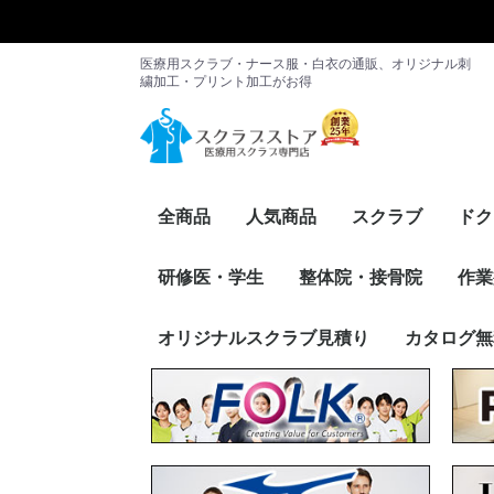
医療用スクラブ・ナース服・白衣の通販、オリジナル刺
繍加工・プリント加工がお得
全商品
人気商品
スクラブ
ドク
レディース
メンズ
男女兼用
メーカー別
メン
レデ
メー
研修医・学生
整体院・接骨院
作業
スクラブ・パンツ
ドクターコート
インナー
その他アイテム
メーカー別
スクラブ・パンツ
ケーシー
インナー
カーディガン
その他アイテム
メーカー別
トップス
パンツ
FOLK
PANTONE
RISERVA（
Dickies
Wacoal
Mizuno
UNITE
HANECTON
en joie（ア
サーヴォ
WHISEL
RISERVA（
スク
ケー
イン
カー
その
メー
オリジナルスクラブ見積り
カタログ無
ァ）
トーン）
ア）
ァ）