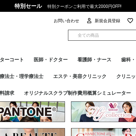
特別セール
特別クーポンご利用で最大2000円OFF!!
お問い合わせ
新規会員登録
ターコート
医師・ドクター
看護師・ナース
歯科・
ズ
ィース
カー別
トップス
パンツ
インナー
チュニック
ケーシー
ワンピース
マタニティ
トップス
パンツ
インナー
ケーシー
トップス
パンツ
インナー
FOLK
PANTONE
Dickies
en joie(アンジョア)
HANECTONE(ハネクト
F Lab.
Wacoal
Mizuno
UNITE
MICHEL KLEIN
WHISEL
サーヴォ
RISERVA（リゼルヴ
ESTNATION
スクラブ・パンツ
ドクターコート
チュニック・ケーシー
ワンピース
インナー
カーディガン
その他アイテム
メーカー別
FOLK
Dickies
Wacoal
UNITE
Mizuno
スクラブ・パンツ
チュニック・ケーシー
ワンピース
カーディガン
インナー
その他アイテム
メーカー別
トップス
パンツ
インナー
FOLK
PANTONE
Wacoal
Dickies
Mizuno
MICHEL KLEIN
UNITE
en joie（アン ジ
HANECTONE(ハ
RISERVA（リゼル
WHISEL
サーヴォ
ESTNATION
スクラ
カーデ
ワンピ
インナ
ドクタ
その他
メーカ
療法士・理学療法士
エステ・美容クリニック
クリニッ
ーン)
ァ）
ア）
ーン）
ァ）
リゼルヴ
E（ハネク
ン ジョ
リゼルヴ
ラブ・パンツ
シー
ナー
ディガン
他アイテム
カー別
トップス
パンツ
FOLK
PANTONE
Dickies
Wacoal
Mizuno
UNITE
MICHEL KLEIN
en joie（アン ジョ
RISERVA（リゼルヴ
HANECTONE（ハネク
サーヴォ
WHISEL
トップス
パンツ
FOLK
PANTONE
Dickies
Wacoal
Mizuno
MICHEL KLEIN
UNITE
en joie（アン ジョ
HANECTONE（ハネク
サーヴォ
RISERVA（リゼルヴ
WHISEL
スクラブ・パンツ
チュニック
ドクターコート
ワンピース
カーディガン
インナー
その他アイテム
メーカー別
トップス
パンツ
FOLK
Dickies
Wacoal
Mizuno
UNITE
FOLK
Dickies
ESTNAT
Wacoal
Mizuno
UNITE
MICHEL
en jo
MARY Q
HANEC
サーヴォ
トップス
ベスト
スカート
パンツ
ワンピー
ジャケッ
カーディ
その他ア
メーカー
料請求
オリジナルスクラブ制作費用概算シミュレーター
ア）
ァ）
トーン）
ア）
トーン）
ァ）
ア）
トーン）