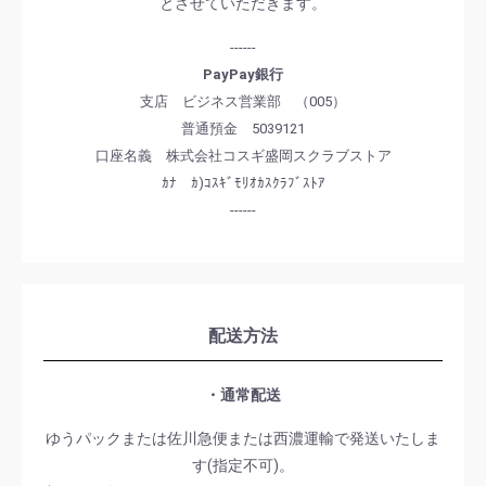
とさせていただきます。
------
PayPay銀行
支店 ビジネス営業部 （005）
普通預金 5039121
口座名義 株式会社コスギ盛岡スクラブストア
ｶﾅ ｶ)ｺｽｷﾞﾓﾘｵｶｽｸﾗﾌﾞｽﾄｱ
------
配送方法
・通常配送
ゆうパックまたは佐川急便または西濃運輸で発送いたしま
す(指定不可)。