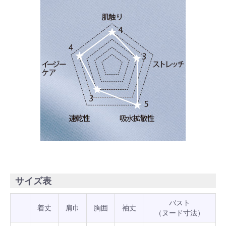
サイズ表
バスト
着丈
肩巾
胸囲
袖丈
（ヌード寸法）