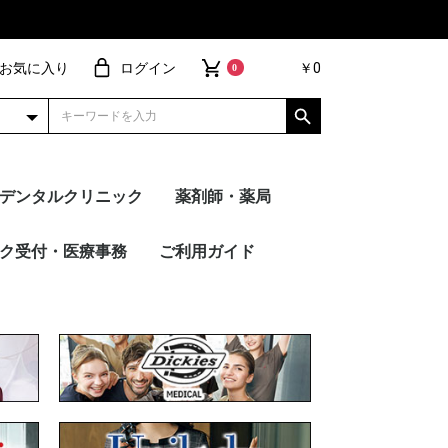
お気に入り
ログイン
￥0
0
デンタルクリニック
薬剤師・薬局
ョ
ネクト
ヴ
ブ・パンツ
ィガン
ース
ー
ーコート
アイテム
ー別
トップス
パンツ
FOLK
PANTONE
Wacoal
Dickies
Mizuno
UNITE
MICHEL KLEIN
en joie（アン ジョ
HANECTONE（ハネク
サーヴォ
RISERVA（リゼルヴ
WHISEL
ESTNATION
トップス
パンツ
FOLK
PANTONE
Dickies
Wacoal
MICHEL KLEIN
Mizuno
UNITE
en joie（アン ジョ
HANECTONE（ハネク
サーヴォ
RISERVA（リゼルヴ
WHISEL
ESTNATION
スクラブ・パンツ
カーディガン
インナー
ドクターコート
メーカー別
その他アイテム
トップス
パンツ
FOLK
PANTON
Dickies
Wacoal
MICHEL 
Mizuno
UNITE
en joi
HANEC
サーヴォ
RISERV
WHISEL
ク受付・医療事務
ご利用ガイド
ア）
トーン）
ァ）
ア）
トーン）
ァ）
ア）
トーン）
ァ）
ION
 KLEIN
ie（アン ジョ
UANT
TONE（ハネク
・キュロット
ス
ト
ガン
イテム
別
ブラウス
カットソー
ストレートパンツ
テーパードパンツ
ワイドパンツ
襟あり
襟なし
Unilady
en joie（アン ジョ
HANECTONE（ハネク
FOLK
MARY QUANT
nuovo
Mizuno
MICHEL KLEIN
サーヴォ
ESTNATION
ご注文の流れ
刺繍加工について
プリント加工について
裾上げ加工について
ギフトラッピング
サンプル貸し出し
よくあるご質問
お買い物特典
ネーム・文
デザイン刺
ワッペン刺
ピンクリボ
シルクプリ
転写シート
昇華転写プ
ア）
トーン）