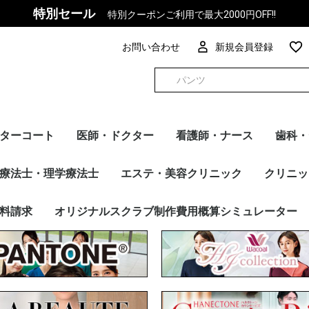
特別セール
特別クーポンご利用で最大2000円OFF!!
お問い合わせ
新規会員登録
ターコート
医師・ドクター
看護師・ナース
歯科・
ズ
ィース
カー別
トップス
パンツ
インナー
チュニック
ケーシー
ワンピース
マタニティ
トップス
パンツ
インナー
ケーシー
トップス
パンツ
インナー
FOLK
PANTONE
Dickies
en joie(アンジョア)
HANECTONE(ハネクト
F Lab.
Wacoal
Mizuno
UNITE
MICHEL KLEIN
WHISEL
サーヴォ
RISERVA（リゼルヴ
ESTNATION
スクラブ・パンツ
ドクターコート
チュニック・ケーシー
ワンピース
インナー
カーディガン
その他アイテム
メーカー別
FOLK
Dickies
Wacoal
UNITE
Mizuno
スクラブ・パンツ
チュニック・ケーシー
ワンピース
カーディガン
インナー
その他アイテム
メーカー別
トップス
パンツ
インナー
FOLK
PANTONE
Wacoal
Dickies
Mizuno
MICHEL KLEIN
UNITE
en joie（アン ジ
HANECTONE(ハ
RISERVA（リゼル
WHISEL
サーヴォ
ESTNATION
スクラ
カーデ
ワンピ
インナ
ドクタ
その他
メーカ
療法士・理学療法士
エステ・美容クリニック
クリニッ
ーン)
ァ）
ア）
ーン）
ァ）
リゼルヴ
E（ハネク
ン ジョ
リゼルヴ
ラブ・パンツ
シー
ナー
ディガン
他アイテム
カー別
トップス
パンツ
FOLK
PANTONE
Dickies
Wacoal
Mizuno
UNITE
MICHEL KLEIN
en joie（アン ジョ
RISERVA（リゼルヴ
HANECTONE（ハネク
サーヴォ
WHISEL
トップス
パンツ
FOLK
PANTONE
Dickies
Wacoal
Mizuno
MICHEL KLEIN
UNITE
en joie（アン ジョ
HANECTONE（ハネク
サーヴォ
RISERVA（リゼルヴ
WHISEL
スクラブ・パンツ
チュニック
ドクターコート
ワンピース
カーディガン
インナー
その他アイテム
メーカー別
トップス
パンツ
FOLK
Dickies
Wacoal
Mizuno
UNITE
FOLK
Dickies
ESTNAT
Wacoal
Mizuno
UNITE
MICHEL
en jo
MARY Q
HANEC
サーヴォ
トップス
ベスト
スカート
パンツ
ワンピー
ジャケッ
カーディ
その他ア
メーカー
料請求
オリジナルスクラブ制作費用概算シミュレーター
ア）
ァ）
トーン）
ア）
トーン）
ァ）
ア）
トーン）