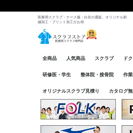
医療用スクラブ・ナース服・白衣の通販、オリジナル刺
繍加工・プリント加工がお得
全商品
人気商品
スクラブ
ドク
レディース
メンズ
男女兼用
メーカー別
メン
レデ
メー
研修医・学生
整体院・接骨院
作業
スクラブ・パンツ
ドクターコート
インナー
その他アイテム
メーカー別
スクラブ・パンツ
ケーシー
インナー
カーディガン
その他アイテム
メーカー別
トップス
パンツ
FOLK
PANTONE
RISERVA（
Dickies
Wacoal
Mizuno
UNITE
HANECTON
en joie（ア
サーヴォ
WHISEL
RISERVA（
スク
ケー
イン
カー
その
メー
オリジナルスクラブ見積り
カタログ無
ァ）
トーン）
ア）
ァ）