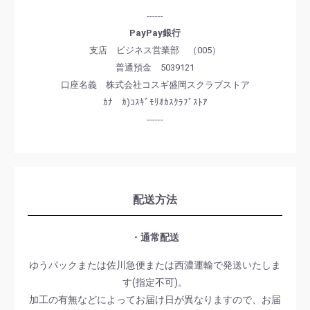
------
PayPay銀行
支店 ビジネス営業部 （005）
普通預金 5039121
口座名義 株式会社コスギ盛岡スクラブストア
ｶﾅ ｶ)ｺｽｷﾞﾓﾘｵｶｽｸﾗﾌﾞｽﾄｱ
------
配送方法
・通常配送
ゆうパックまたは佐川急便または西濃運輸で発送いたしま
す(指定不可)。
加工の有無などによってお届け日が異なりますので、お届