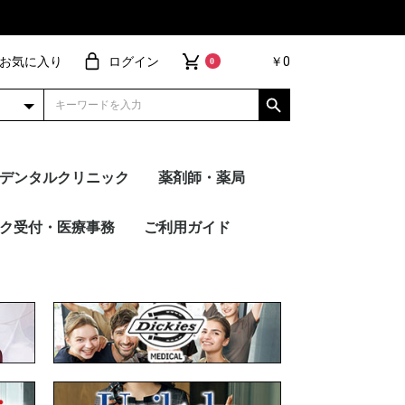
お気に入り
ログイン
￥0
0
デンタルクリニック
薬剤師・薬局
ョ
ネクト
ヴ
ブ・パンツ
ィガン
ース
ー
ーコート
アイテム
ー別
トップス
パンツ
FOLK
PANTONE
Wacoal
Dickies
Mizuno
UNITE
MICHEL KLEIN
en joie（アン ジョ
HANECTONE（ハネク
サーヴォ
RISERVA（リゼルヴ
WHISEL
ESTNATION
トップス
パンツ
FOLK
PANTONE
Dickies
Wacoal
MICHEL KLEIN
Mizuno
UNITE
en joie（アン ジョ
HANECTONE（ハネク
サーヴォ
RISERVA（リゼルヴ
WHISEL
ESTNATION
スクラブ・パンツ
カーディガン
インナー
ドクターコート
メーカー別
その他アイテム
トップス
パンツ
FOLK
PANTON
Dickies
Wacoal
MICHEL 
Mizuno
UNITE
en joi
HANEC
サーヴォ
RISERV
WHISEL
ク受付・医療事務
ご利用ガイド
ア）
トーン）
ァ）
ア）
トーン）
ァ）
ア）
トーン）
ァ）
ION
 KLEIN
ie（アン ジョ
UANT
TONE（ハネク
・キュロット
ス
ト
ガン
イテム
別
ブラウス
カットソー
ストレートパンツ
テーパードパンツ
ワイドパンツ
襟あり
襟なし
Unilady
en joie（アン ジョ
HANECTONE（ハネク
FOLK
MARY QUANT
nuovo
Mizuno
MICHEL KLEIN
サーヴォ
ESTNATION
ご注文の流れ
刺繍加工について
プリント加工について
裾上げ加工について
ギフトラッピング
サンプル貸し出し
よくあるご質問
お買い物特典
ネーム・文
デザイン刺
ワッペン刺
ピンクリボ
シルクプリ
転写シート
昇華転写プ
ア）
トーン）