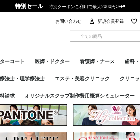
特別セール
特別クーポンご利用で最大2000円OFF!!
お問い合わせ
新規会員登録
ターコート
医師・ドクター
看護師・ナース
歯科・
ズ
ィース
カー別
トップス
パンツ
インナー
チュニック
ケーシー
ワンピース
マタニティ
トップス
パンツ
インナー
ケーシー
トップス
パンツ
インナー
FOLK
PANTONE
Dickies
en joie(アンジョア)
HANECTONE(ハネクト
F Lab.
Wacoal
Mizuno
UNITE
MICHEL KLEIN
WHISEL
サーヴォ
RISERVA（リゼルヴ
ESTNATION
スクラブ・パンツ
ドクターコート
チュニック・ケーシー
ワンピース
インナー
カーディガン
その他アイテム
メーカー別
FOLK
Dickies
Wacoal
UNITE
Mizuno
スクラブ・パンツ
チュニック・ケーシー
ワンピース
カーディガン
インナー
その他アイテム
メーカー別
トップス
パンツ
インナー
FOLK
PANTONE
Wacoal
Dickies
Mizuno
MICHEL KLEIN
UNITE
en joie（アン ジ
HANECTONE(ハ
RISERVA（リゼル
WHISEL
サーヴォ
ESTNATION
スクラ
カーデ
ワンピ
インナ
ドクタ
その他
メーカ
療法士・理学療法士
エステ・美容クリニック
クリニッ
ーン)
ァ）
ア）
ーン）
ァ）
リゼルヴ
E（ハネク
ン ジョ
リゼルヴ
ラブ・パンツ
シー
ナー
ディガン
他アイテム
カー別
トップス
パンツ
FOLK
PANTONE
Dickies
Wacoal
Mizuno
UNITE
MICHEL KLEIN
en joie（アン ジョ
RISERVA（リゼルヴ
HANECTONE（ハネク
サーヴォ
WHISEL
トップス
パンツ
FOLK
PANTONE
Dickies
Wacoal
Mizuno
MICHEL KLEIN
UNITE
en joie（アン ジョ
HANECTONE（ハネク
サーヴォ
RISERVA（リゼルヴ
WHISEL
スクラブ・パンツ
チュニック
ドクターコート
ワンピース
カーディガン
インナー
その他アイテム
メーカー別
トップス
パンツ
FOLK
Dickies
Wacoal
Mizuno
UNITE
FOLK
Dickies
ESTNAT
Wacoal
Mizuno
UNITE
MICHEL
en jo
MARY Q
HANEC
サーヴォ
トップス
ベスト
スカート
パンツ
ワンピー
ジャケッ
カーディ
その他ア
メーカー
料請求
オリジナルスクラブ制作費用概算シミュレーター
ア）
ァ）
トーン）
ア）
トーン）
ァ）
ア）
トーン）