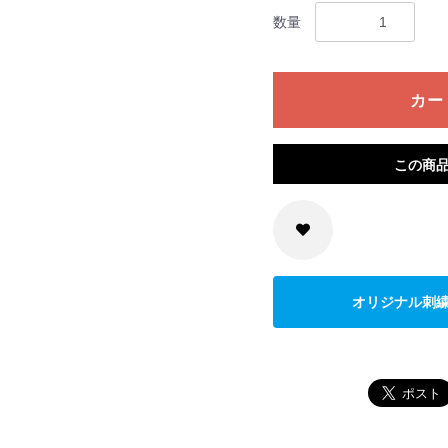
数量
カー
この商
オリジナル刺