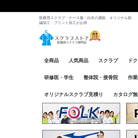
医療用スクラブ・ナース服・白衣の通販、オリジナル刺
繍加工・プリント加工がお得
全商品
人気商品
スクラブ
ドク
レディース
メンズ
男女兼用
メーカー別
メン
レデ
メー
研修医・学生
整体院・接骨院
作業
スクラブ・パンツ
ドクターコート
インナー
その他アイテム
メーカー別
スクラブ・パンツ
ケーシー
インナー
カーディガン
その他アイテム
メーカー別
トップス
パンツ
FOLK
PANTONE
RISERVA（
Dickies
Wacoal
Mizuno
UNITE
HANECTON
en joie（ア
サーヴォ
WHISEL
RISERVA（
スク
ケー
イン
カー
その
メー
オリジナルスクラブ見積り
カタログ無
ァ）
トーン）
ア）
ァ）