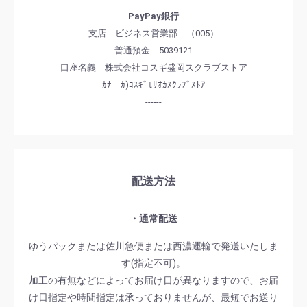
PayPay銀行
支店 ビジネス営業部 （005）
普通預金 5039121
口座名義 株式会社コスギ盛岡スクラブストア
ｶﾅ ｶ)ｺｽｷﾞﾓﾘｵｶｽｸﾗﾌﾞｽﾄｱ
------
配送方法
・通常配送
ゆうパックまたは佐川急便または西濃運輸で発送いたしま
す(指定不可)。
加工の有無などによってお届け日が異なりますので、お届
け日指定や時間指定は承っておりませんが、最短でお送り