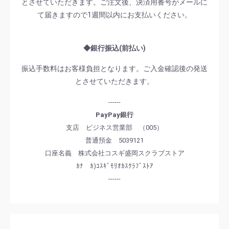
とさせていただきます。ご注文後、決済用番号がメールに
て届きますので1週間以内にお支払いください。
◆銀行振込(前払い)
振込手数料はお客様負担となります。ご入金確認後の発送
とさせていただきます。
------
PayPay銀行
支店 ビジネス営業部 （005）
普通預金 5039121
口座名義 株式会社コスギ盛岡スクラブストア
ｶﾅ ｶ)ｺｽｷﾞﾓﾘｵｶｽｸﾗﾌﾞｽﾄｱ
------