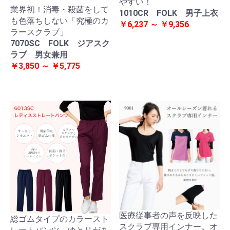
やすい！
業界初！消毒・殺菌をして
1010CR FOLK 男子上衣
も色落ちしない「究極のカ
￥6,237 ～ ￥9,356
ラースクラブ」
7070SC FOLK ジアスク
ラブ 男女兼用
￥3,850 ～ ￥5,775
医療従事者の声を反映した
総ゴムタイプのカラースト
スクラブ専用インナー。オ