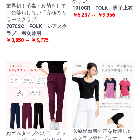
やすい！
業界初！消毒・殺菌をして
1010CR FOLK 男子上衣
も色落ちしない「究極のカ
￥6,237 ～ ￥9,356
ラースクラブ」
7070SC FOLK ジアスク
ラブ 男女兼用
￥3,850 ～ ￥5,775
医療従事者の声を反映した
総ゴムタイプのカラースト
スクラブ専用インナー。オ