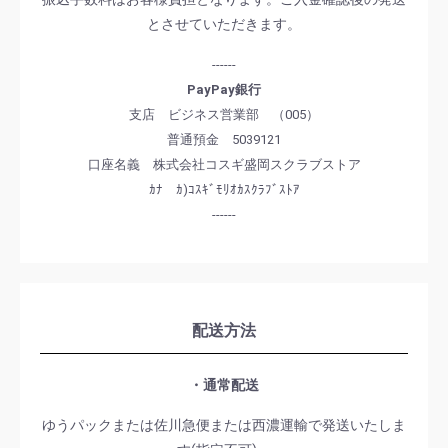
とさせていただきます。
------
PayPay銀行
支店 ビジネス営業部 （005）
普通預金 5039121
口座名義 株式会社コスギ盛岡スクラブストア
ｶﾅ ｶ)ｺｽｷﾞﾓﾘｵｶｽｸﾗﾌﾞｽﾄｱ
------
配送方法
・通常配送
ゆうパックまたは佐川急便または西濃運輸で発送いたしま