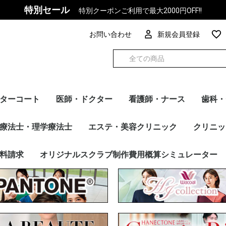
特別セール
特別クーポンご利用で最大2000円OFF!!
お問い合わせ
新規会員登録
ターコート
医師・ドクター
看護師・ナース
歯科・
ズ
ィース
カー別
トップス
パンツ
インナー
チュニック
ケーシー
ワンピース
マタニティ
トップス
パンツ
インナー
ケーシー
トップス
パンツ
インナー
FOLK
PANTONE
Dickies
en joie(アンジョア)
HANECTONE(ハネクト
F Lab.
Wacoal
Mizuno
UNITE
MICHEL KLEIN
WHISEL
サーヴォ
RISERVA（リゼルヴ
ESTNATION
スクラブ・パンツ
ドクターコート
チュニック・ケーシー
ワンピース
インナー
カーディガン
その他アイテム
メーカー別
FOLK
Dickies
Wacoal
UNITE
Mizuno
スクラブ・パンツ
チュニック・ケーシー
ワンピース
カーディガン
インナー
その他アイテム
メーカー別
トップス
パンツ
インナー
FOLK
PANTONE
Wacoal
Dickies
Mizuno
MICHEL KLEIN
UNITE
en joie（アン ジ
HANECTONE(ハ
RISERVA（リゼル
WHISEL
サーヴォ
ESTNATION
スクラ
カーデ
ワンピ
インナ
ドクタ
その他
メーカ
療法士・理学療法士
エステ・美容クリニック
クリニッ
ーン)
ァ）
ア）
ーン）
ァ）
リゼルヴ
E（ハネク
ン ジョ
リゼルヴ
ラブ・パンツ
シー
ナー
ディガン
他アイテム
カー別
トップス
パンツ
FOLK
PANTONE
Dickies
Wacoal
Mizuno
UNITE
MICHEL KLEIN
en joie（アン ジョ
RISERVA（リゼルヴ
HANECTONE（ハネク
サーヴォ
WHISEL
トップス
パンツ
FOLK
PANTONE
Dickies
Wacoal
Mizuno
MICHEL KLEIN
UNITE
en joie（アン ジョ
HANECTONE（ハネク
サーヴォ
RISERVA（リゼルヴ
WHISEL
スクラブ・パンツ
チュニック
ドクターコート
ワンピース
カーディガン
インナー
その他アイテム
メーカー別
トップス
パンツ
FOLK
Dickies
Wacoal
Mizuno
UNITE
FOLK
Dickies
ESTNAT
Wacoal
Mizuno
UNITE
MICHEL
en jo
MARY Q
HANEC
サーヴォ
トップス
ベスト
スカート
パンツ
ワンピー
ジャケッ
カーディ
その他ア
メーカー
料請求
オリジナルスクラブ制作費用概算シミュレーター
ア）
ァ）
トーン）
ア）
トーン）
ァ）
ア）
トーン）