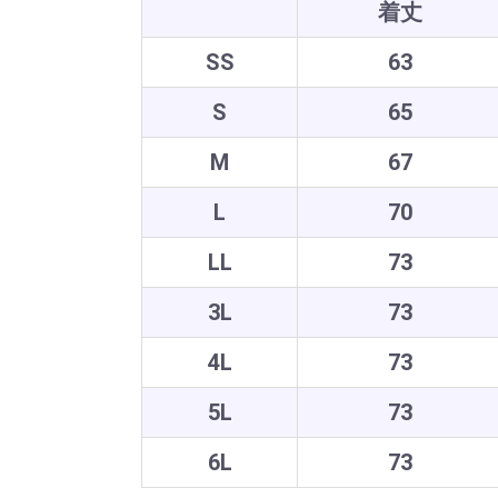
着丈
SS
63
S
65
M
67
L
70
LL
73
3L
73
4L
73
5L
73
6L
73