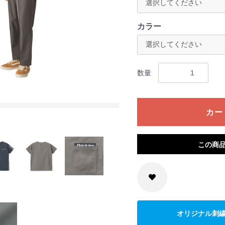
カラー
数量
3 スモ
カー
この商
オリジナル刺