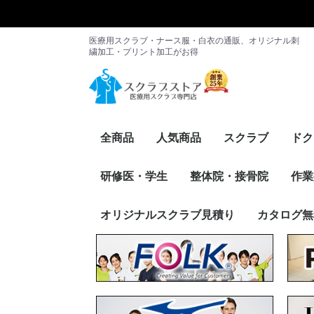
医療用スクラブ・ナース服・白衣の通販、オリジナル刺
繍加工・プリント加工がお得
全商品
人気商品
スクラブ
ドク
レディース
メンズ
男女兼用
メーカー別
メン
レデ
メー
研修医・学生
整体院・接骨院
作業
スクラブ・パンツ
ドクターコート
インナー
その他アイテム
メーカー別
スクラブ・パンツ
ケーシー
インナー
カーディガン
その他アイテム
メーカー別
トップス
パンツ
FOLK
PANTONE
RISERVA（
Dickies
Wacoal
Mizuno
UNITE
HANECTON
en joie（ア
サーヴォ
WHISEL
RISERVA（
スク
ケー
イン
カー
その
メー
オリジナルスクラブ見積り
カタログ無
ァ）
トーン）
ア）
ァ）