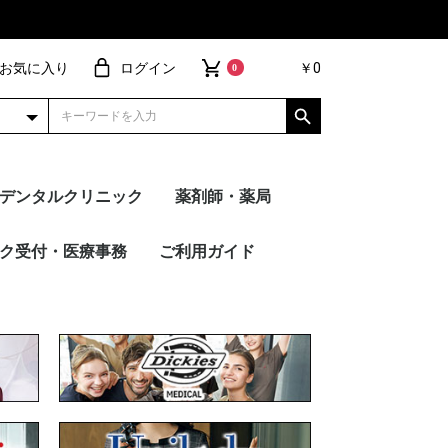
お気に入り
ログイン
￥0
0
デンタルクリニック
薬剤師・薬局
ョ
ネクト
ヴ
ブ・パンツ
ィガン
ース
ー
ーコート
アイテム
ー別
トップス
パンツ
FOLK
PANTONE
Wacoal
Dickies
Mizuno
UNITE
MICHEL KLEIN
en joie（アン ジョ
HANECTONE（ハネク
サーヴォ
RISERVA（リゼルヴ
WHISEL
ESTNATION
トップス
パンツ
FOLK
PANTONE
Dickies
Wacoal
MICHEL KLEIN
Mizuno
UNITE
en joie（アン ジョ
HANECTONE（ハネク
サーヴォ
RISERVA（リゼルヴ
WHISEL
ESTNATION
スクラブ・パンツ
カーディガン
インナー
ドクターコート
メーカー別
その他アイテム
トップス
パンツ
FOLK
PANTON
Dickies
Wacoal
MICHEL 
Mizuno
UNITE
en joi
HANEC
サーヴォ
RISERV
WHISEL
ク受付・医療事務
ご利用ガイド
ア）
トーン）
ァ）
ア）
トーン）
ァ）
ア）
トーン）
ァ）
ION
 KLEIN
ie（アン ジョ
UANT
TONE（ハネク
・キュロット
ス
ト
ガン
イテム
別
ブラウス
カットソー
ストレートパンツ
テーパードパンツ
ワイドパンツ
襟あり
襟なし
Unilady
en joie（アン ジョ
HANECTONE（ハネク
FOLK
MARY QUANT
nuovo
Mizuno
MICHEL KLEIN
サーヴォ
ESTNATION
ご注文の流れ
刺繍加工について
プリント加工について
裾上げ加工について
ギフトラッピング
サンプル貸し出し
よくあるご質問
お買い物特典
ネーム・文
デザイン刺
ワッペン刺
ピンクリボ
シルクプリ
転写シート
昇華転写プ
ア）
トーン）