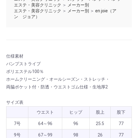
エステ・美容クリニック
＞
メーカー別
エステ・美容クリニック
＞
メーカー別
＞
en joie（ア
ン ジョア）
仕様素材
バンプストライプ
ポリエステル100％
ホームクリーニング・オールシーズン・ストレッチ・
両脇ポケット付・防透・ウエストゴム仕様・生地厚2
サイズ表
ウエスト
ヒップ
股上
股下
7号
64～96
96
25.5
77
9号
67～99
98
26
77