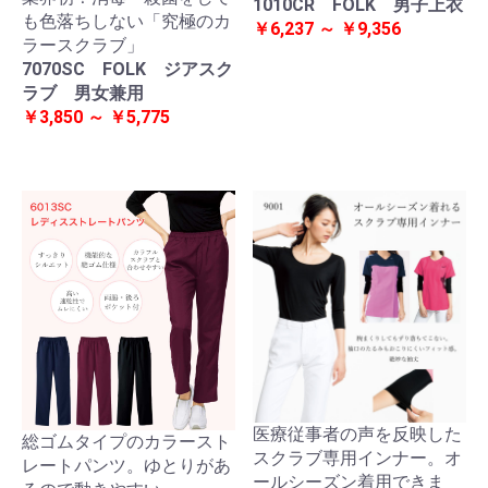
1010CR FOLK 男子上衣
も色落ちしない「究極のカ
￥6,237 ～ ￥9,356
ラースクラブ」
7070SC FOLK ジアスク
ラブ 男女兼用
￥3,850 ～ ￥5,775
医療従事者の声を反映した
総ゴムタイプのカラースト
スクラブ専用インナー。オ
レートパンツ。ゆとりがあ
ールシーズン着用できま