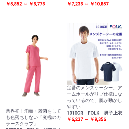
￥5,852 ～ ￥8,778
￥7,238 ～ ￥10,857
定番のメンズケーシー。ア
ームホールがリブ仕様にな
っているので、腕が動かし
やすい！
業界初！消毒・殺菌をして
1010CR FOLK 男子上衣
も色落ちしない「究極のカ
￥6,237 ～ ￥9,356
ラースクラブ」