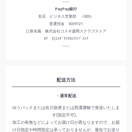
------
PayPay銀行
支店 ビジネス営業部 （005）
普通預金 5039121
口座名義 株式会社コスギ盛岡スクラブストア
ｶﾅ ｶ)ｺｽｷﾞﾓﾘｵｶｽｸﾗﾌﾞｽﾄｱ
------
配送方法
・通常配送
ゆうパックまたは佐川急便または西濃運輸で発送いたしま
す(指定不可)。
加工の有無などによってお届け日が異なりますので、お届
け日指定や時間指定は承っておりませんが、最短でお送り